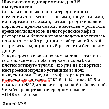
Шахтинском одновременно для 315
выпускников.
Сначала в школах прошли традиционные
вручения аттестатов – с речами, капустниками,
концертами и слезами, потом праздник плавно
перешел в прямом смысле в застолья – родители
арендовали для этой цели городские кафе и
рестораны. А ближе к утру молодежь потянулась
по многолетней традиции к набережной, чтобы
встретить традиционный рассвет на Северском
Донце.
Увы, встреча в классическом варианте так и не
состоялась – все небо над Каменском было
плотно затянуто тучами. Что уже не испортило
настроения изрядно уставшим за ночь
выпускникам. Предлагаем фоторепортаж с
выпускных в школах №№ 8, 11, 14, лицея № 5 и
Другое в рубрике Архив
гимназии № 12, а также с городской набережной.
Читайте репортаж в очередном номере газеты
«ПИК»
от 2 июля.
Лицей № 5.