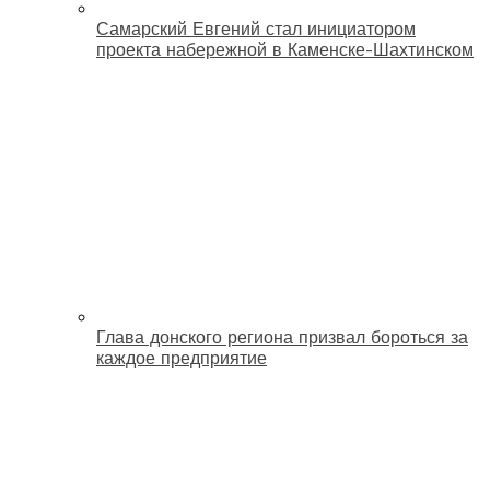
Самарский Евгений стал инициатором
проекта набережной в Каменске-Шахтинском
Глава донского региона призвал бороться за
каждое предприятие