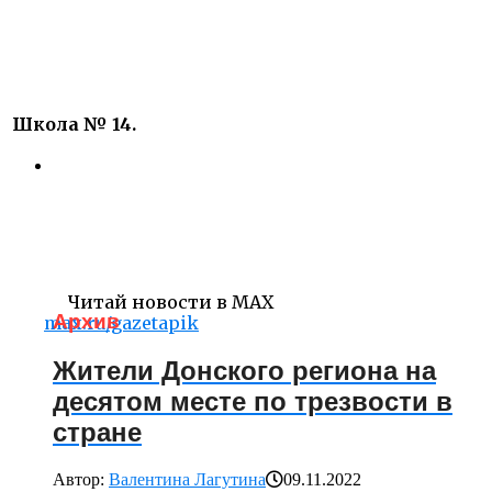
Школа № 14.
Читай новости в MAX
Архив
max.ru/gazetapik
Жители Донского региона на
десятом месте по трезвости в
стране
Автор:
Валентина Лагутина
09.11.2022