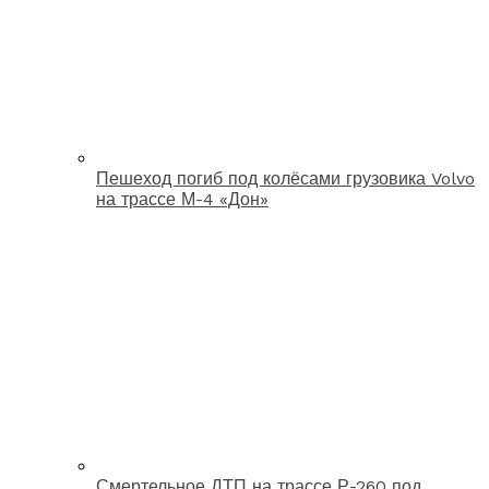
Пешеход погиб под колёсами грузовика Volvo
на трассе М-4 «Дон»
Смертельное ДТП на трассе Р-260 под