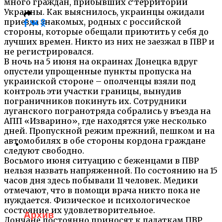
много граждан, прибывших с территории
Украины. Как выяснилось, украинцы ожидали
приезда знакомых, родных с российской
стороны, которые обещали приютить у себя до
лучших времен. Никто из них не заезжал в ПВР и
не регистрировался.
В ночь на 5 июня на окраинах Донецка вдруг
опустели упрощенные пункты пропуска на
украинской стороне – ополченцы взяли под
контроль эти участки границы, вынудив
пограничников покинуть их. Сотрудники
луганского погранотряда собрались у въезда на
АПП «Изварино», где находятся уже несколько
дней. Пропускной режим прежний, пешком и на
автомобилях в обе стороны кордона граждане
следуют свободно.
Восьмого июня ситуацию с беженцами в ПВР
нельзя назвать напряженной. По состоянию на 15
часов дня здесь побывали 11 человек. Медики
отмечают, что в помощи врача никто пока не
нуждается. Физическое и психологическое
состояние их удовлетворительное.
Архив
Дончане постоянно приносят к палаткам ПВР