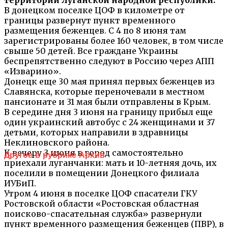
В донецком поселке ЦОФ в километре от
границы развернут пункт временного
размещения беженцев. С 4 по 8 июня там
зарегистрированы более 160 человек, в том числе
свыше 50 детей. Все граждане Украины
беспрепятственно следуют в Россию через АПП
«Изварино».
Донецк еще 30 мая принял первых беженцев из
Славянска, которые переночевали в местном
пансионате и 31 мая были отправлены в Крым.
В середине дня 3 июня на границу прибыл еще
один украинский автобус с 24 женщинами и 37
детьми, которых направили в здравницы
Неклиновского района.
К вечеру 3 июня в город самостоятельно
Другое в рубрике Архив
приехали луганчанки: мать и 10-летняя дочь, их
поселили в помещении Донецкого филиала
ИУБиП.
Утром 4 июня в поселке ЦОФ спасатели ГКУ
Ростовской области «Ростовская областная
поисково-спасательная служба» развернули
пункт временного размещения беженцев (ПВР), в