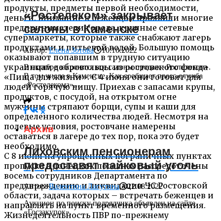
продукты, предметы первой необходимости,
«Ростелеком» закрывает
деньги. Внимание к беженцам проявили многие
салоны в Каменске
предприниматели города, крупные сетевые
супермаркеты, которые также снабжают лагерь
продуктами и питьевой водой. Большую помощь
Автор:
Елена Зотова
10.10.2022
оказывают попавшим в трудную ситуацию
украинцам добровольцы из ростовского фонда
В октябре закроются все салоны продаж «Ростелеком».
В том числе в Каменске. Как сообщает пресс-служба
«Пища для жизни». С 4 июня они готовят для
«Ростелекома»,...
людей горячую пищу. Приехав с запасами крупы,
продуктов, с посудой, на открытом огне
мужчины стряпают борщи, супы и каши для
определенного количества людей. Несмотря на
полевые условия, ростовчане намерены
Архив
оставаться в лагере до тех пор, пока это будет
необходимо.
Лиховским пенсионерам
С 8 июня на упрощенных пограничных пунктах
предоставят пайковый уголь
пропуска в донецких поселках рассредоточены
восемь сотрудников Департамента по
предупреждению и ликвидации ЧС Ростовской
Автор:
Валентина Лагутина
22.08.2022
области, задача которых – встречать беженцев и
Аукцион по поиску подрядчика объявлен на сайте
направлять на пункт временного размещения.
«Госзакупок».
Жизнедеятельность ПВР по-прежнему