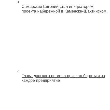
Самарский Евгений стал инициатором
проекта набережной в Каменске-Шахтинском
Глава донского региона призвал бороться за
каждое предприятие