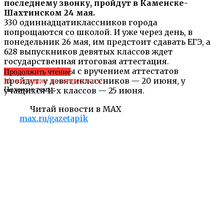
последнему звонку, пройдут в Каменске-
Шахтинском 24 мая.
330 одиннадцатиклассников города
попрощаются со школой. И уже через день, в
понедельник 26 мая, им предстоит сдавать ЕГЭ, а
628 выпускников девятых классов ждет
государственная итоговая аттестация.
Выпускные балы с вручением аттестатов
Продолжить чтение
пройдут: у девятиклассников — 20 июня, у
Может также заинтересовать
Похожие темы:
учащихся 11-х классов — 25 июня.
Читай новости в MAX
max.ru/gazetapik