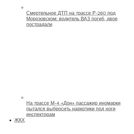
Смертельное ДТП на трассе Р-260 под
Морозовском: водитель ВАЗ погиб, двое
пострадали
На трассе М-4 «Дон» пассажир иномарки
пытался выбросить наркотики под ноги
инспекторам
ЖКХ