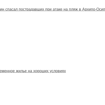
ин спасал пострадавших при атаке на пляж в Архипо‑Оси
еменное жилье на хороших условиях