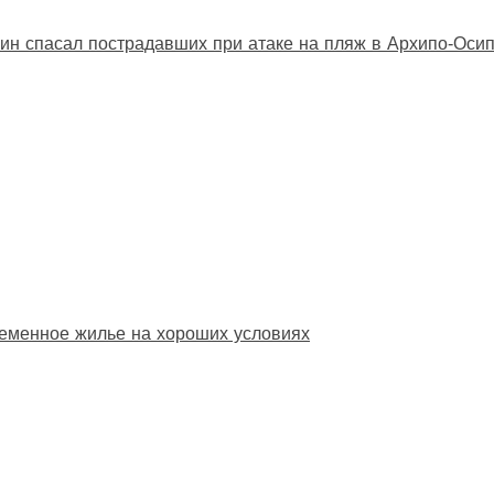
ин спасал пострадавших при атаке на пляж в Архипо‑Оси
еменное жилье на хороших условиях