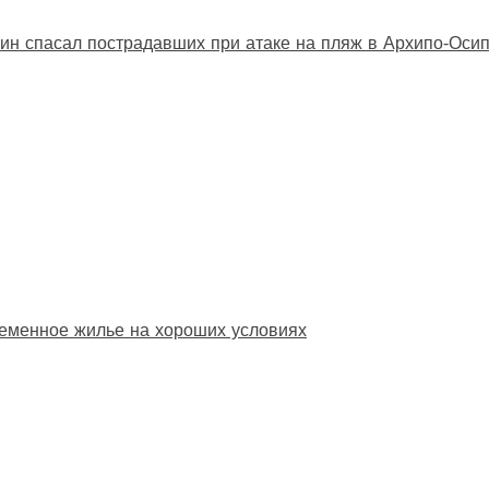
ин спасал пострадавших при атаке на пляж в Архипо‑Оси
еменное жилье на хороших условиях