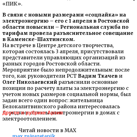
«ПИК».
В связи с новыми размерами «соцпайка» на
электроэнергию – его с 1 апреля в Ростовской
области повысили – Региональная служба по
тарифам провела разъяснительное совещание
в Каменске-Шахтинском.
На встрече в Центре детского творчества,
которая состоялась 3 апреля, присутствовали
представители управляющих организаций из
разных городов Ростовской области.
Мероприятие было непродолжительным: после
того, как руководители РСТ
Вадим Ткачев
и
Олег Николаевский
разъяснили основные
позиции по расчету платы за электроэнергию с
учетом новых размеров социальной нормы, был
задан всего один вопрос: жительница
Белокалитвинского района интересовалась
порядком оплаты электроэнергии в домах с
Другое в рубрике Архив
электроотоплением.
Читай новости в MAX
max.ru/gazetapik