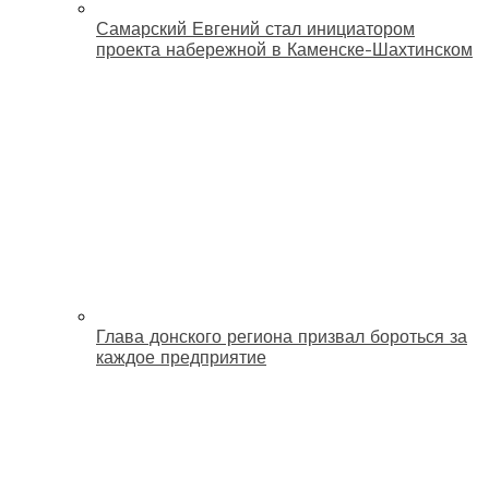
Самарский Евгений стал инициатором
проекта набережной в Каменске-Шахтинском
Глава донского региона призвал бороться за
каждое предприятие