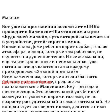
Максим
Вот уже на протяжении восьми лет «ПИК»
проводит в Каменске-Шахтинском акцию
«Будь моей мамой», суть которой заключается
в устройстве детей-сирот в семьи.
В каменском Доме ребенка царит особая, теплая
атмосфера, и люди, которые там работают, не
скупятся на душевное тепло. И все же малыши,
еще такие крошечные и несмышленые, уже
пытливо вглядываются в глаза каждому
приходящему: «За мной пришли?»
Всем каменчанам, которые хотели бы взять
ребенка на воспитание, предлагаем
Другое в рубрике Архив
познакомиться с
Максимом
. Ему три года и
шесть месяцев. Это обаятельный улыбчивый
мальчуган с умными карими глазами, не по
возрасту рассудительный и самостоятельный. Не
конфликтует со сверстниками, делится с ними
игрушками, отличается вниманием и