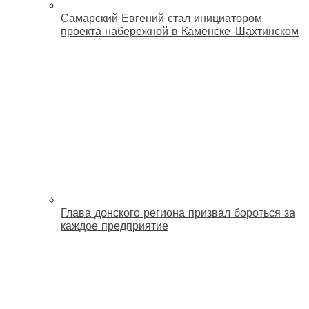
Самарский Евгений стал инициатором
проекта набережной в Каменске-Шахтинском
Глава донского региона призвал бороться за
каждое предприятие