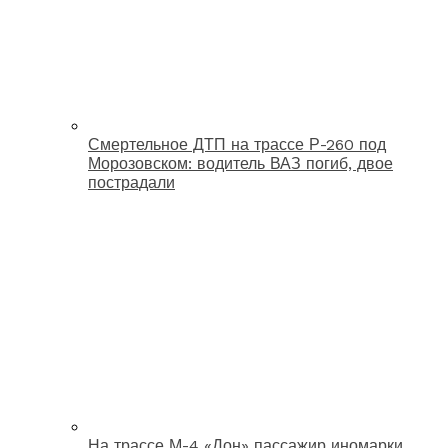
Смертельное ДТП на трассе Р-260 под
Морозовском: водитель ВАЗ погиб, двое
пострадали
На трассе М-4 «Дон» пассажир иномарки