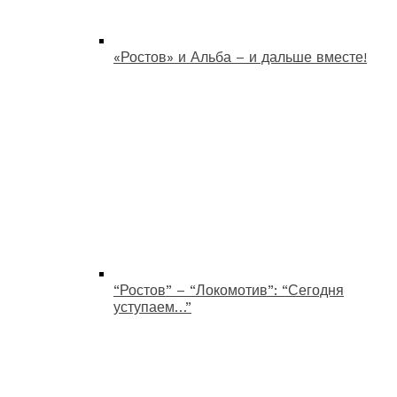
«Ростов» и Альба – и дальше вместе!
“Ростов” – “Локомотив”: “Сегодня
уступаем…”