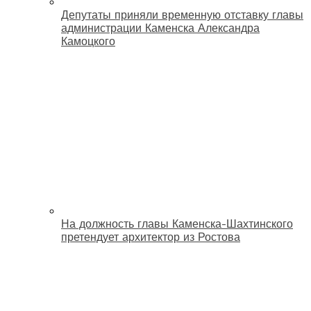
Депутаты приняли временную отставку главы
администрации Каменска Александра
Камоцкого
На должность главы Каменска-Шахтинского
претендует архитектор из Ростова