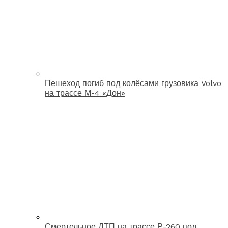
Пешеход погиб под колёсами грузовика Volvo
на трассе М-4 «Дон»
Смертельное ДТП на трассе Р-260 под