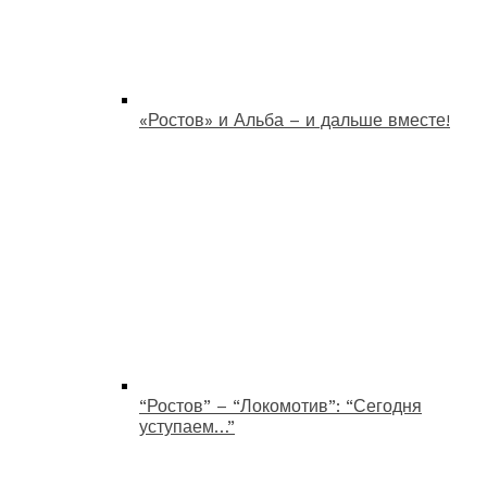
«Ростов» и Альба – и дальше вместе!
“Ростов” – “Локомотив”: “Сегодня
уступаем…”