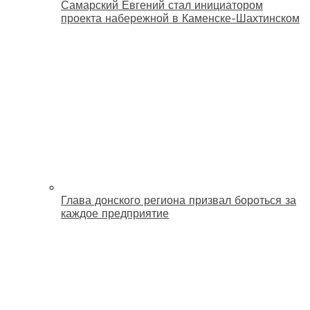
Самарский Евгений стал инициатором
проекта набережной в Каменске-Шахтинском
Глава донского региона призвал бороться за
каждое предприятие