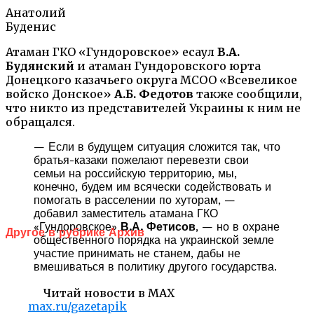
Анатолий
Буденис
Атаман ГКО «Гундоровское» есаул
В.А.
Будянский
и атаман Гундоровского юрта
Донецкого казачьего округа МСОО «Всевеликое
войско Донское»
А.Б. Федотов
также сообщили,
что никто из представителей Украины к ним не
обращался.
— Если в будущем ситуация сложится так, что
братья-казаки пожелают перевезти свои
семьи на российскую территорию, мы,
конечно, будем им всячески содействовать и
помогать в расселении по хуторам, —
добавил заместитель атамана ГКО
«Гундоровское»
В.А. Фетисов
, — но в охране
Другое в рубрике Архив
общественного порядка на украинской земле
участие принимать не станем, дабы не
вмешиваться в политику другого государства.
Читай новости в MAX
max.ru/gazetapik