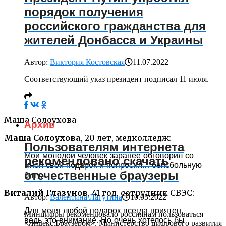
порядок получения
российского гражданства для
жителей Донбасса и Украины
Автор:
Виктория Костовская
11.07.2022
Соответствующий указ президент подписал 11 июля.
Маша Солоухова
Архив
Маша Солоухова
, 20 лет, медколледж:
Пользователям интернета
Мой молодой человек заранее обговорил со
рекомендовано скачать
мной свой подарок и попросил… бейсбольную
отечественные браузеры
биту.
Виталий Глазунов
, 41 год, сотрудник СВЭС:
Автор:
Валентина Лагутина
10.03.2022
Для меня любой подарок всегда приятен,
Минцифры рекомендовало россиянам пользоваться
ведь это внимание. Но очень хотелось бы
«Яндекс.Браузером». Министерство цифрового развития