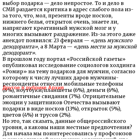
выбор подарка — дело непростое. То и дело в
СМИ раздается критика в адрес слабого пола из-
за того, что, мол, презенты вроде носков,
нижнего белья, открыток очень, знаете ли,
напрягают креативный мужской мозг и у
многих вызывают раздражение. Из-за этого даже
анекдот появился: 23 февраля —
«день мужского
дезодоранта»
, а 8 Марта —
«день мести за мужской
дезодорант»
.
В прошлом году портал «Российской газеты»
опубликовал исследование социологов холдинга
«Ромир» на тему подарков для мужчин, согласно
которому к числу лучших даров мужчины-
респонденты отнесли мобильные телефоны
Другое в рубрике Архив
(8%), ноутбуки/планшеты (6%), деньги (6%),
романтичные свидания (7%). Отрицательные
эмоции у защитников Отечества вызывают
подарки в виде носков (13%), открыток (5%),
цветов (4%) и трусов (2%).
Но это, так сказать, данные общероссийского
уровня, а каковы наши местные предпочтения?
Для начала мы поинтересовались у профсоюзов