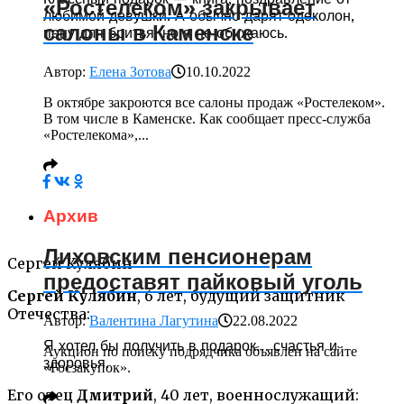
«Ростелеком» закрывает
любимой девушки. А обычно дарят одеколон,
салоны в Каменске
пену для бритья, но я не обижаюсь.
Автор:
Елена Зотова
10.10.2022
В октябре закроются все салоны продаж «Ростелеком».
В том числе в Каменске. Как сообщает пресс-служба
«Ростелекома»,...
Архив
Лиховским пенсионерам
Сергей Кулябин
предоставят пайковый уголь
Сергей Кулябин
, 6 лет, будущий защитник
Отечества:
Автор:
Валентина Лагутина
22.08.2022
Я хотел бы получить в подарок… счастья и
Аукцион по поиску подрядчика объявлен на сайте
здоровья.
«Госзакупок».
Его отец
Дмитрий
, 40 лет, военнослужащий: