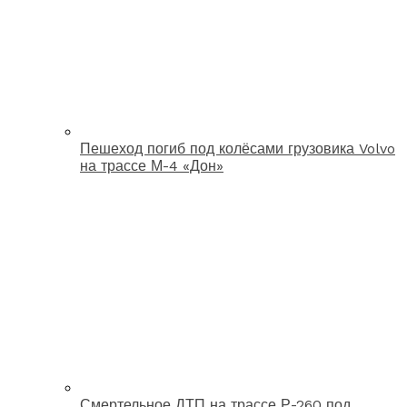
Пешеход погиб под колёсами грузовика Volvo
на трассе М-4 «Дон»
Смертельное ДТП на трассе Р-260 под