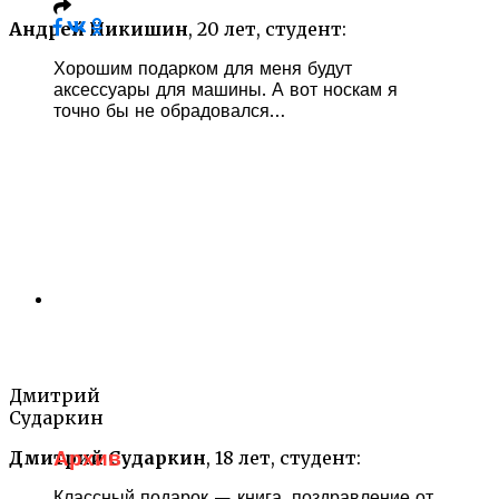
Андрей Никишин
, 20 лет, студент:
Хорошим подарком для меня будут
аксессуары для машины. А вот носкам я
точно бы не обрадовался…
Дмитрий
Сударкин
Архив
Дмитрий Сударкин
, 18 лет, студент:
Классный подарок — книга, поздравление от