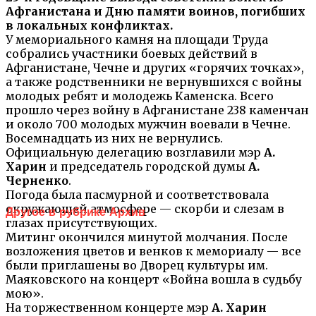
Афганистана и Дню памяти воинов, погибших
в локальных конфликтах.
У мемориального камня на площади Труда
собрались участники боевых действий в
Афганистане, Чечне и других «горячих точках»,
а также родственники не вернувшихся с войны
молодых ребят и молодежь Каменска. Всего
прошло через войну в Афганистане 238 каменчан
и около 700 молодых мужчин воевали в Чечне.
Восемнадцать из них не вернулись.
Официальную делегацию возглавили мэр
А.
Харин
и председатель городской думы
А.
Черненко
.
Погода была пасмурной и соответствовала
окружающей атмосфере — скорби и слезам в
Другое в рубрике Архив
глазах присутствующих.
Митинг окончился минутой молчания. После
возложения цветов и венков к мемориалу — все
были приглашены во Дворец культуры им.
Маяковского на концерт «Война вошла в судьбу
мою».
На торжественном концерте мэр
А. Харин