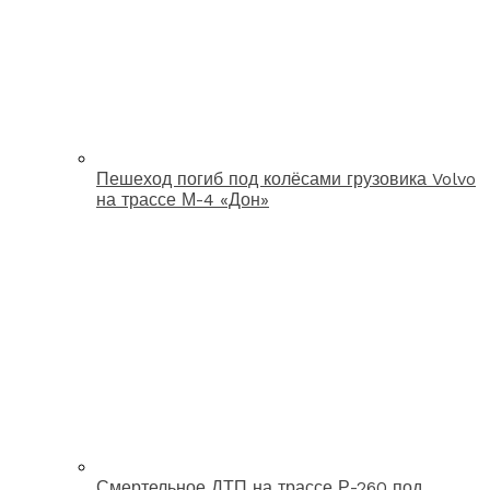
Пешеход погиб под колёсами грузовика Volvo
на трассе М-4 «Дон»
Смертельное ДТП на трассе Р-260 под