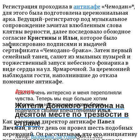
Регистрация проходила в
антикафе
«Чемодан»*,
для этого была подготовлена церемониальная
арка. Ведущий-регистратор под музыкальное
сопровождение зачитал влюбленным слова
клятвы верности, далее последовало обоюдное
согласие
Кристины
и
Ильи
, которое было
зафиксировано подписями и выдачей
сертификата «Чемодано-брака». Затем первый
семейный танец, салют из мыльных пузырей и
торжественный запуск небесного фонарика в
виде сердца на ул. Ярмарочной. За церемонией
наблюдали гости, наполнившие до отказа
помещение антикафе.
Архив
«Было очень интересно и меня переполняли
чувства. Теперь мы еще больше хотим
Жители Донского региона на
скрепить их настоящими узами брака», —
поделился своими впечатлениями
Илья
.
десятом месте по трезвости в
Как рассказал директор антикафе
Павел
стране
Личман
, в этот день он провел шесть подобных
церемоний. Он рассчитывал, что его инициативу
Автор:
Валентина Лагутина
09.11.2022