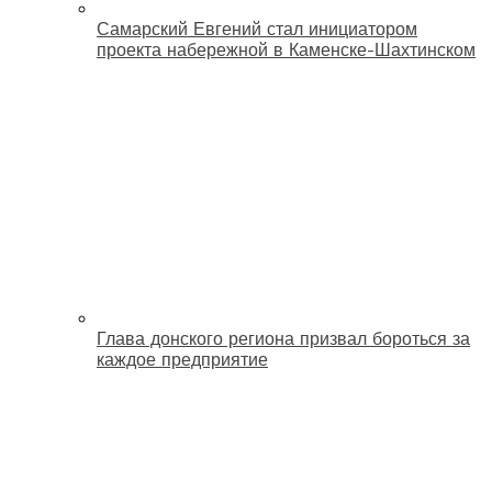
Самарский Евгений стал инициатором
проекта набережной в Каменске-Шахтинском
Глава донского региона призвал бороться за
каждое предприятие