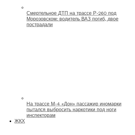
Смертельное ДТП на трассе Р-260 под
Морозовском: водитель ВАЗ погиб, двое
пострадали
На трассе М-4 «Дон» пассажир иномарки
пытался выбросить наркотики под ноги
инспекторам
ЖКХ