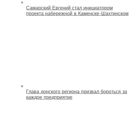
Самарский Евгений стал инициатором
проекта набережной в Каменске-Шахтинском
Глава донского региона призвал бороться за
каждое предприятие