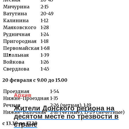
Мичурина
2-15
Ватутина
20-49
Калинина
1-12
Маяковского
1-28
Рудничная
1-24
Пригородная
1-18
Первомайская
1-68
Школьная
1-39
Войкова
1-26
Свердлова
1-45
20 февраля с 9.00 до 15.00
Проездная
1-54
Архив
Нижне-Проездная
1-35
Речная
2-26 (четная), 1-19
Жители Донского региона на
Нижне-Балочная
2-16 (четные), 15-29 (нечетные)
десятом месте по трезвости в
с 13.30 до 17.30
стране