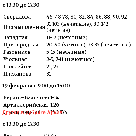
с 13.30 до 17.30
Свердлова
46, 48-78, 80, 82, 84, 86, 88, 90, 92
31-103 (нечетные), 80-142
Промышленная
(четные)
Западная
11-17 (нечетные)
Пригородная
20-40 (четные), 23-35 (нечетные)
Газовиков
5-15 (нечетные)
Угольная
2-5, 7-11 (нечетные)
Шоссейная
21, 23
Плеханова
31
19 февраля с 9.00 до 15.00
Верхне-Балочная
1-14
Артиллерийская
1-26
Станционный
160-174
Другое в рубрике Архив
с 13.30 до 17.30
Лесная
20-45