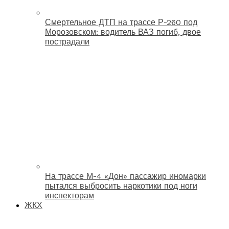
Смертельное ДТП на трассе Р-260 под
Морозовском: водитель ВАЗ погиб, двое
пострадали
На трассе М-4 «Дон» пассажир иномарки
пытался выбросить наркотики под ноги
инспекторам
ЖКХ