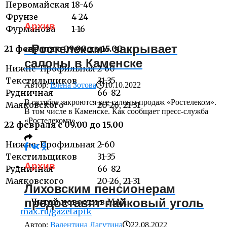
Первомайская
18-46
Фрунзе
4-24
Архив
Фурманова
1-16
«Ростелеком» закрывает
21 февраля с 09.00 до 15.00
салоны в Каменске
Нижне-Профильная
2-60
Текстильщиков
31-35
Автор:
Елена Зотова
10.10.2022
Рудничная
66-82
В октябре закроются все салоны продаж «Ростелеком».
Маяковского
20-26, 21-31
В том числе в Каменске. Как сообщает пресс-служба
«Ростелекома»,...
22 февраля с 09.00 до 15.00
Нижне-Профильная
2-60
Текстильщиков
31-35
Архив
Рудничная
66-82
Маяковского
20-26, 21-31
Лиховским пенсионерам
предоставят пайковый уголь
Читай новости в MAX
max.ru/gazetapik
Автор:
Валентина Лагутина
22.08.2022