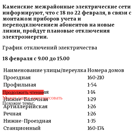
Каменские межрайонные электрические сети
информируют, что с 18 по 22 февраля, в связи с
монтажом приборов учета и
переподключением абонентов на новые
линии, пройдут плановые отключения
электроэнергии.
График отключений электричества
18 февраля с 9.00 до 15.00
Наименование улицы/переулка
Номера домов
Проездная
160-210
Профильная
1-54
Верхне-Балочная
1-14
Продолжить чтение
Может также заинтересовать
Нижне-Балочная
1-29
Похожие темы:
Артиллерийская
1-26
Речная
1-26
Нижне-Проездная
1-35
Станционный
160-174