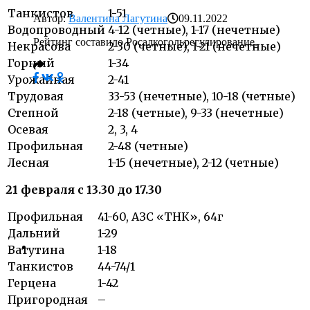
Танкистов
1-51
Автор:
Валентина Лагутина
09.11.2022
Водопроводный
4-12 (четные), 1-17 (нечетные)
Рейтинг составило Росалкогольрегулирование.
Некрасова
2-30 (четные), 1-21 (нечетные)
Горный
1-34
Урожайная
2-41
Трудовая
33-53 (нечетные), 10-18 (четные)
Степной
2-18 (четные), 9-33 (нечетные)
Осевая
2, 3, 4
Профильная
2-48 (четные)
Лесная
1-15 (нечетные), 2-12 (четные)
21 февраля с 13.30 до 17.30
Профильная
41-60, АЗС «ТНК», 64г
Дальний
1-29
Ватутина
1-18
Танкистов
44-74/1
Герцена
1-42
Пригородная
–