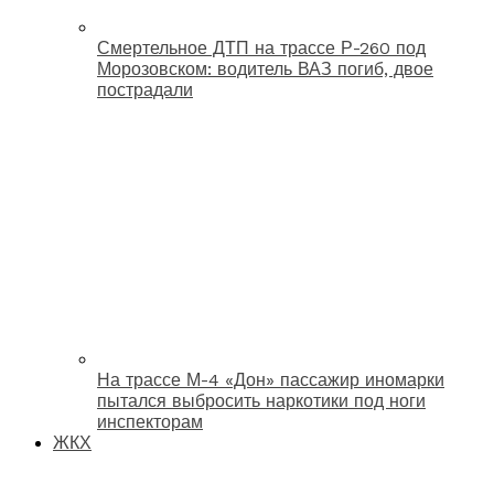
Смертельное ДТП на трассе Р-260 под
Морозовском: водитель ВАЗ погиб, двое
пострадали
На трассе М-4 «Дон» пассажир иномарки
пытался выбросить наркотики под ноги
инспекторам
ЖКХ