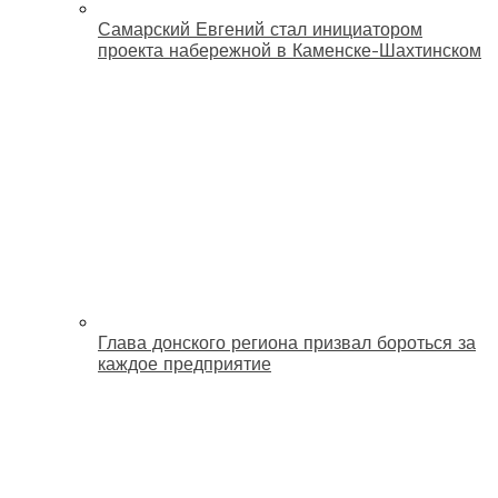
Самарский Евгений стал инициатором
проекта набережной в Каменске-Шахтинском
Глава донского региона призвал бороться за
каждое предприятие