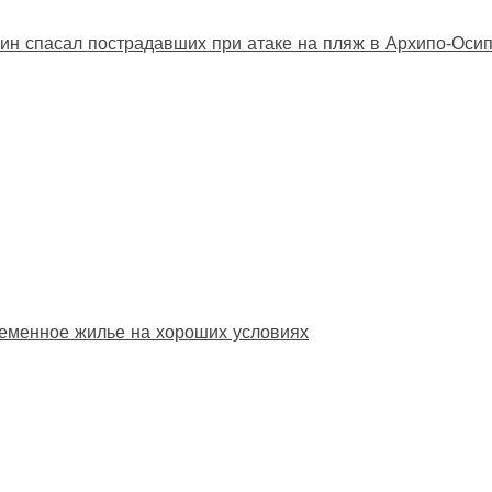
ин спасал пострадавших при атаке на пляж в Архипо‑Оси
еменное жилье на хороших условиях