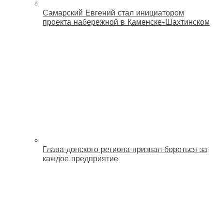
Самарский Евгений стал инициатором
проекта набережной в Каменске-Шахтинском
Глава донского региона призвал бороться за
каждое предприятие