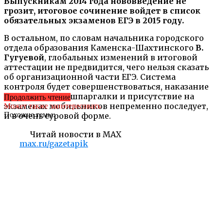
Выпускникам 2014 года нововведение не
грозит, итоговое сочинение войдет в список
обязательных экзаменов ЕГЭ в 2015 году.
В остальном, по словам начальника городского
отдела образования Каменска-Шахтинского
В.
Гугуевой
, глобальных изменений в итоговой
аттестации не предвидится, чего нельзя сказать
об организационной части ЕГЭ. Система
контроля будет совершенствоваться, наказание
за списывание, шпаргалки и присутствие на
Продолжить чтение
экзаменах мобильников непременно последует,
Может также заинтересовать
Похожие темы:
и в очень суровой форме.
Читай новости в MAX
max.ru/gazetapik