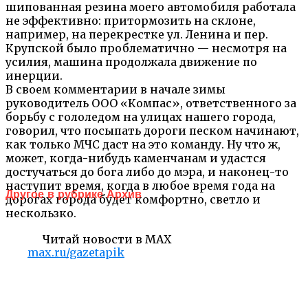
шипованная резина моего автомобиля работала
не эффективно: притормозить на склоне,
например, на перекрестке ул. Ленина и пер.
Крупской было проблематично — несмотря на
усилия, машина продолжала движение по
инерции.
В своем комментарии в начале зимы
руководитель ООО «Компас», ответственного за
борьбу с гололедом на улицах нашего города,
говорил, что посыпать дороги песком начинают,
как только МЧС даст на это команду. Ну что ж,
может, когда-нибудь каменчанам и удастся
достучаться до бога либо до мэра, и наконец-то
наступит время, когда в любое время года на
Другое в рубрике Архив
дорогах города будет комфортно, светло и
нескользко.
Читай новости в MAX
max.ru/gazetapik