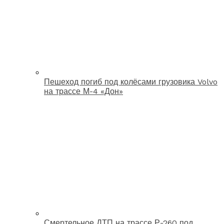
Пешеход погиб под колёсами грузовика Volvo
на трассе М-4 «Дон»
Смертельное ДТП на трассе Р-260 под