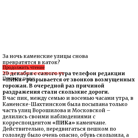
За ночь каменские улицы снова
превратятся в каток?
Продолжить чтение
20 декабря с самого утра телефон редакции
Может также заинтересовать
Похожие темы:
«ПИКа» разрывается от звонков возмущенных
горожан. В очередной раз причиной
раздражения стали скользкие дороги.
В час пик, между семью и восемью часами утра, в
Каменске-Шахтинском была посыпана только
часть улиц Ворошилова и Московской –
делились своими наблюдениями с
корреспондентом
«ПИКа»
каменчане.
Действительно, передвигаться пешком по
гололеду было очень опасно, обувь скользила, а