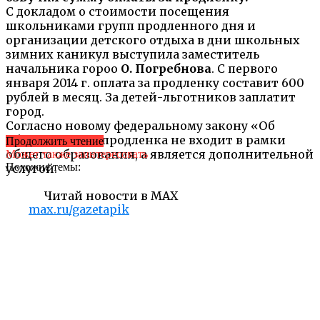
С докладом о стоимости посещения
школьниками групп продленного дня и
организации детского отдыха в дни школьных
зимних каникул выступила заместитель
начальника гороо
О. Погребнова
. С первого
января 2014 г. оплата за продленку составит 600
рублей в месяц. За детей-льготников заплатит
город.
Согласно новому федеральному закону «Об
образовании», продленка не входит в рамки
Продолжить чтение
общего образования, а является дополнительной
Может также заинтересовать
Похожие темы:
услугой.
Читай новости в MAX
max.ru/gazetapik