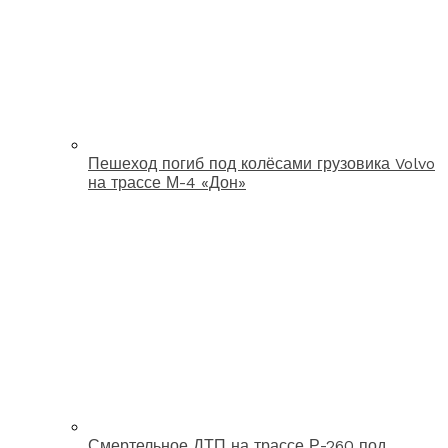
Пешеход погиб под колёсами грузовика Volvo
на трассе М-4 «Дон»
Смертельное ДТП на трассе Р-260 под