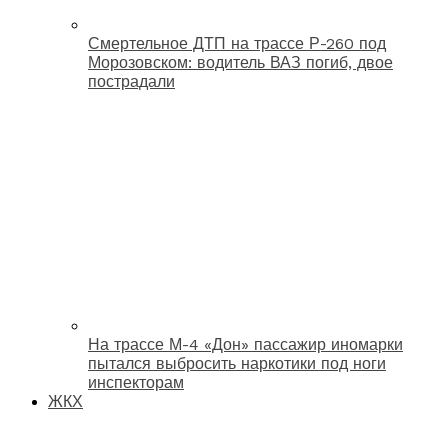
Смертельное ДТП на трассе Р-260 под
Морозовском: водитель ВАЗ погиб, двое
пострадали
На трассе М-4 «Дон» пассажир иномарки
пытался выбросить наркотики под ноги
инспекторам
ЖКХ