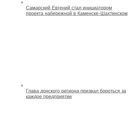
Самарский Евгений стал инициатором
проекта набережной в Каменске-Шахтинском
Глава донского региона призвал бороться за
каждое предприятие