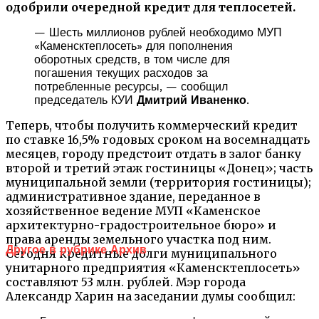
одобрили очередной кредит для теплосетей.
— Шесть миллионов рублей необходимо МУП
«Каменсктеплосеть» для пополнения
оборотных средств, в том числе для
погашения текущих расходов за
потребленные ресурсы, — сообщил
председатель КУИ
Дмитрий Иваненко
.
Теперь, чтобы получить коммерческий кредит
по ставке 16,5% годовых сроком на восемнадцать
месяцев, городу предстоит отдать в залог банку
второй и третий этаж гостиницы «Донец»; часть
муниципальной земли (территория гостиницы);
административное здание, переданное в
хозяйственное ведение МУП «Каменское
архитектурно-градостроительное бюро» и
права аренды земельного участка под ним.
Другое в рубрике Архив
Сегодня кредитные долги муниципального
унитарного предприятия «Каменсктеплосеть»
составляют 53 млн. рублей. Мэр города
Александр Харин на заседании думы сообщил: