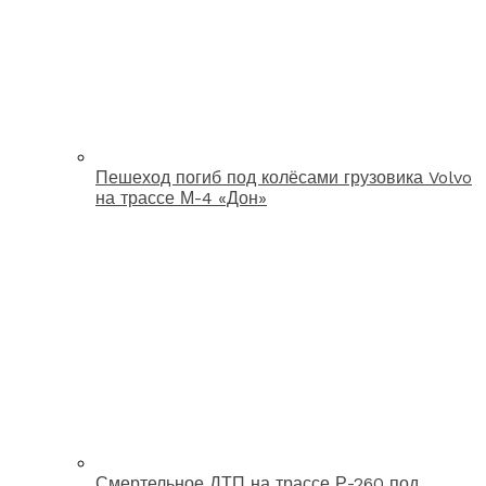
Пешеход погиб под колёсами грузовика Volvo
на трассе М-4 «Дон»
Смертельное ДТП на трассе Р-260 под