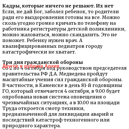
Кадры, которые ничего не решают. Их нет
Если, не дай Бог, заболел ребенок, то родители
ради его выздоровления готовы на все. Можно
сколь угодно громко кричать по телефону на
работника регистратуры детской поликлиники,
можно жаловаться, можно скандалить. Это не
поможет. Ребенку нужен врач. А
квалифицированных педиатров городу
катастрофически не хватает.
Три дня гражданской обороны
Другое в рубрике Архив
Со 2 по 4 октября под руководством председателя
правительства РФ Д.А. Медведева пройдут
масштабные учения сил гражданской обороны.
В частности, в Каменске в день 81-й годовщины
ГО, который отмечается 4 октября, в 9.00 будет
опробована новая система оповещения о
чрезвычайных ситуациях, а в 10.00 на площади
Труда откроется смотр техники,
предназначенной для ликвидации аварий и
последствий катастроф техногенного или
природного характера.