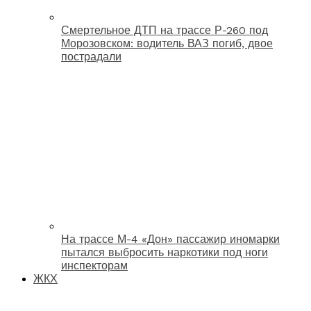
Смертельное ДТП на трассе Р-260 под
Морозовском: водитель ВАЗ погиб, двое
пострадали
На трассе М-4 «Дон» пассажир иномарки
пытался выбросить наркотики под ноги
инспекторам
ЖКХ