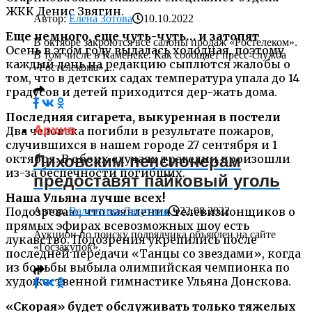
ЖКК Денис Звягин.
Автор:
Елена Зотова
10.10.2022
Еще немного, еще чуть-чуть… и затопят
В октябре закроются все салоны продаж «Ростелеком».
Осень в этом году выдалась холодная, поэтому
В том числе в Каменске. Как сообщает пресс-служба
каждый день на редакцию сыплются жалобы о
«Ростелекома»,...
том, что в детских садах температура упала до 14
градусов и детей приходится дер-жать дома.
Последняя сигарета, выкуренная в постели
Архив
Два человека погибли в результате пожаров,
случившихся в нашем городе 27 сентября и 1
октября. В обоих случаях трагедии произошли
Лиховским пенсионерам
из-за беспечности погибших.
предоставят пайковый уголь
Наша Ульяна лучше всех!
Подозреваю, что заявления телевизионщиков о
Автор:
Валентина Лагутина
22.08.2022
прямых эфирах всевозможных шоу есть
Аукцион по поиску подрядчика объявлен на сайте
лукавство. Подозрения укрепились после
«Госзакупок».
последней передачи «Танцы со звездами», когда
из борьбы выбыла олимпийская чемпионка по
художественной гимнастике Ульяна Донскова.
«Скорая» будет обслуживать только тяжелых