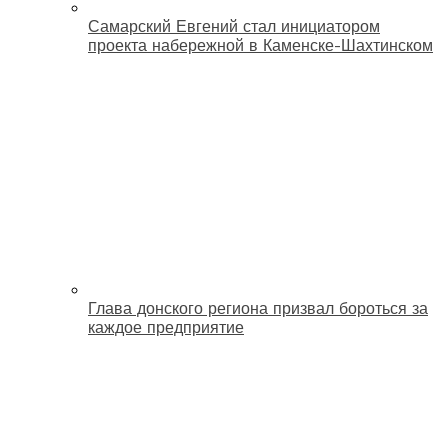
Самарский Евгений стал инициатором
проекта набережной в Каменске-Шахтинском
Глава донского региона призвал бороться за
каждое предприятие