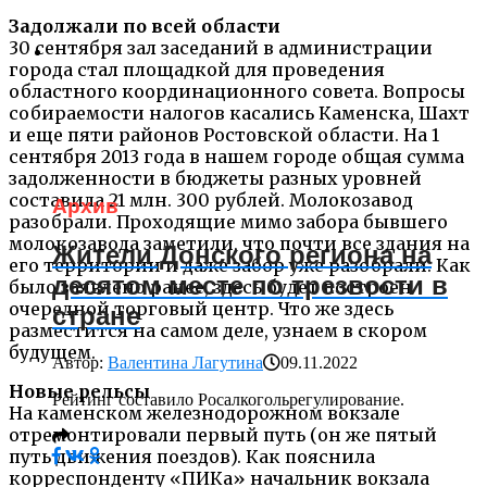
Задолжали по всей области
30 сентября зал заседаний в администрации
города стал площадкой для проведения
областного координационного совета. Вопросы
собираемости налогов касались Каменска, Шахт
и еще пяти районов Ростовской области. На 1
сентября 2013 года в нашем городе общая сумма
задолженности в бюджеты разных уровней
составила 21 млн. 300 рублей. Молокозавод
Архив
разобрали. Проходящие мимо забора бывшего
молокозавода заметили, что почти все здания на
Жители Донского региона на
его территории и даже забор уже разобрали. Как
десятом месте по трезвости в
было заявлено ранее, здесь будет построен
очередной торговый центр. Что же здесь
стране
разместится на самом деле, узнаем в скором
будущем.
Автор:
Валентина Лагутина
09.11.2022
Новые рельсы
Рейтинг составило Росалкогольрегулирование.
На каменском железнодорожном вокзале
отремонтировали первый путь (он же пятый
путь движения поездов). Как пояснила
корреспонденту «ПИКа» начальник вокзала