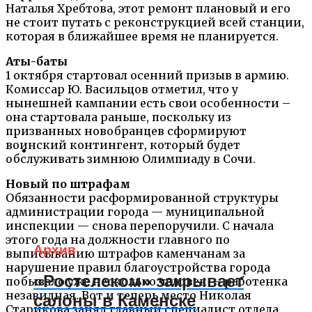
Наталья Хребтова, этот ремонт плановый и его
не стоит путать с реконструкцией всей станции,
которая в ближайшее время не планируется.
Аты-баты
1 октября стартовал осенний призыв в армию.
Комиссар Ю. Васильцов отметил, что у
нынешней кампании есть свои особенности –
она стартовала раньше, поскольку из
призванных новобранцев сформируют
воинский контингент, который будет
обслуживать зимнюю Олимпиаду в Сочи.
Новый по штрафам
Обязанности расформированной структуры
администрации города — муниципальной
инспекции — снова перепоручили. С начала
этого года на должности главного по
Архив
выписыванию штрафов каменчанам за
нарушение правил благоустройства города
«Ростелеком» закрывает
побывало уже несколько человек — работенка
незавидная. Вот и теперь место Николая
салоны в Каменске
Старикова занял главный специалист отдела