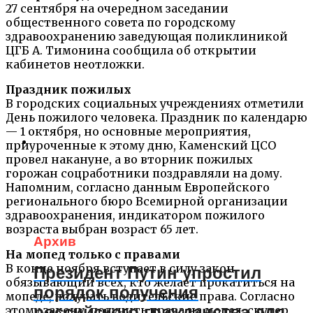
27 сентября на очередном заседании
общественного совета по городскому
здравоохранению заведующая поликлиникой
ЦГБ А. Тимонина сообщила об открытии
кабинетов неотложки.
Праздник пожилых
В городских социальных учреждениях отметили
День пожилого человека. Праздник по календарю
— 1 октября, но основные мероприятия,
приуроченные к этому дню, Каменский ЦСО
провел накануне, а во вторник пожилых
горожан соцработники поздравляли на дому.
Напомним, согласно данным Европейского
регионального бюро Всемирной организации
здравоохранения, индикатором пожилого
возраста выбран возраст 65 лет.
Архив
На мопед только с правами
В конце ноября вступает в силу закон,
Президент Путин упростил
обязывающий всех, кто желает прокатиться на
порядок получения
мопеде, получать водительские права. Согласно
российского гражданства для
этому закону, получить права на мопед, скутер