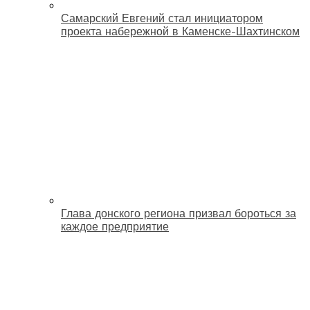
Самарский Евгений стал инициатором
проекта набережной в Каменске-Шахтинском
Глава донского региона призвал бороться за
каждое предприятие