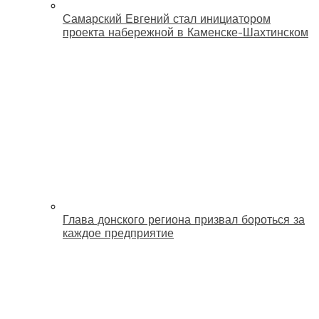
Самарский Евгений стал инициатором
проекта набережной в Каменске-Шахтинском
Глава донского региона призвал бороться за
каждое предприятие