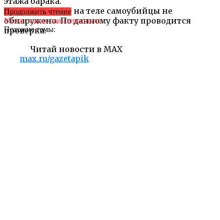
этажа барака.
Следов насилия на теле самоубийцы не
Продолжить чтение
обнаружено. По данному факту проводится
Может также заинтересовать
Похожие темы:
проверка.
Читай новости в MAX
max.ru/gazetapik