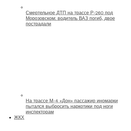
Смертельное ДТП на трассе Р-260 под
Морозовском: водитель ВАЗ погиб, двое
пострадали
На трассе М-4 «Дон» пассажир иномарки
пытался выбросить наркотики под ноги
инспекторам
ЖКХ