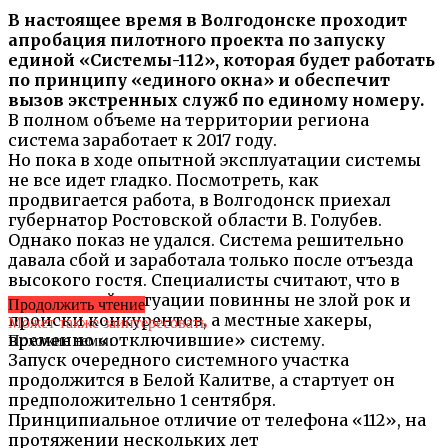
В настоящее время в Волгодонске проходит
апробация пилотного проекта по запуску
единой «Системы-112», которая будет работать
по принципу «единого окна» и обеспечит
вызов экстренных служб по единому номеру.
В полном объеме на территории региона
система заработает к 2017 году.
Но пока в ходе опытной эксплуатации системы
не все идет гладко. Посмотреть, как
продвигается работа, в Волгодонск приехал
губернатор Ростовской области В. Голубев.
Однако показ не удался. Система решительно
давала сбой и заработала только после отъезда
высокого гостя. Специалисты считают, что в
неприятной ситуации повинны не злой рок и
Продолжить чтение
происки конкурентов, а местные хакеры,
Может также заинтересовать
временно «отключившие» систему.
Похожие темы:
Запуск очередного системного участка
продолжится в Белой Калитве, а стартует он
предположительно 1 сентября.
Принципиальное отличие от телефона «112», на
протяжении нескольких лет