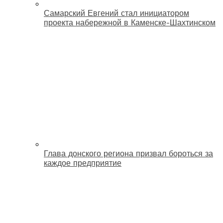
Самарский Евгений стал инициатором
проекта набережной в Каменске-Шахтинском
Глава донского региона призвал бороться за
каждое предприятие