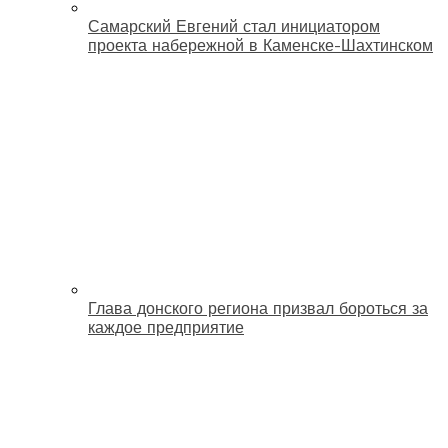
Самарский Евгений стал инициатором
проекта набережной в Каменске-Шахтинском
Глава донского региона призвал бороться за
каждое предприятие