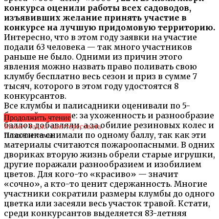
конкурса оценили работы всех садоводов,
изъявивших желание принять участие в
конкурсе на лучшую придомовую территорию.
Интересно, что в этом году заявки на участие
подали 63 человека — так много участников
раньше не было. Одними из причин этого
явления можно назвать право поливать свою
клумбу бесплатно весь сезон и приз в сумме 7
тысяч, которого в этом году удостоятся 8
конкурсантов.
Все клумбы и палисадники оценивали по 5-
бальной системе: за ухоженность и разнообразие
Продолжить чтение
баллов добавляли, а за обилие резиновых колес и
Может также заинтересовать
пластика снимали по одному баллу, так как эти
Похожие темы:
материалы считаются пожароопасными. В одних
двориках вторую жизнь обрели старые игрушки,
другие поражали разнообразием и изобилием
цветов. Для кого-то «красиво» — значит
«сочно», а кто-то ценит сдержанность. Многие
участники сократили размеры клумбы до одного
цветка или засеяли весь участок травой. Кстати,
среди конкурсантов выделяется 83-летняя