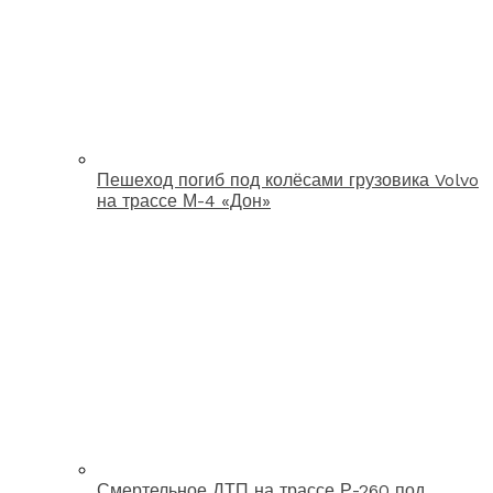
Пешеход погиб под колёсами грузовика Volvo
на трассе М-4 «Дон»
Смертельное ДТП на трассе Р-260 под