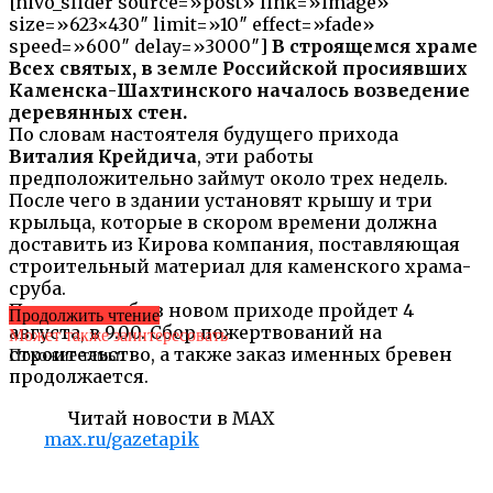
[nivo_slider source=»post» link=»image»
size=»623×430″ limit=»10″ effect=»fade»
speed=»600″ delay=»3000″]
В строящемся храме
Всех святых, в земле Российской просиявших
Каменска-Шахтинского началось возведение
деревянных стен.
По словам настоятеля будущего прихода
Виталия Крейдича
, эти работы
предположительно займут около трех недель.
После чего в здании установят крышу и три
крыльца, которые в скором времени должна
доставить из Кирова компания, поставляющая
строительный материал для каменского храма-
сруба.
Первая служба в новом приходе пройдет 4
Продолжить чтение
августа, в 9.00. Сбор пожертвований на
Может также заинтересовать
строительство, а также заказ именных бревен
Похожие темы:
продолжается.
Читай новости в MAX
max.ru/gazetapik