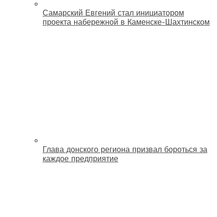
Самарский Евгений стал инициатором
проекта набережной в Каменске-Шахтинском
Глава донского региона призвал бороться за
каждое предприятие