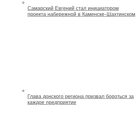
Самарский Евгений стал инициатором
проекта набережной в Каменске-Шахтинском
Глава донского региона призвал бороться за
каждое предприятие