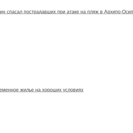
ин спасал пострадавших при атаке на пляж в Архипо‑Оси
еменное жилье на хороших условиях