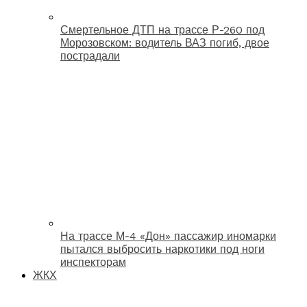
Смертельное ДТП на трассе Р-260 под
Морозовском: водитель ВАЗ погиб, двое
пострадали
На трассе М-4 «Дон» пассажир иномарки
пытался выбросить наркотики под ноги
инспекторам
ЖКХ