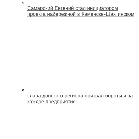
Самарский Евгений стал инициатором
проекта набережной в Каменске-Шахтинском
Глава донского региона призвал бороться за
каждое предприятие