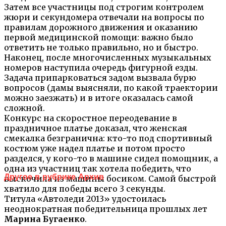
Затем все участницы под строгим контролем
жюри и секундомера отвечали на вопросы по
правилам дорожного движения и оказанию
первой медицинской помощи: важно было
ответить не только правильно, но и быстро.
Наконец, после многочисленных музыкальных
номеров наступила очередь фигурной езды.
Задача припарковаться задом вызвала бурю
вопросов (дамы выясняли, по какой траектории
можно заезжать) и в итоге оказалась самой
сложной.
Конкурс на скоростное переодевание в
праздничное платье доказал, что женская
смекалка безгранична: кто-то под спортивный
костюм уже надел платье и потом просто
разделся, у кого-то в машине сидел помощник, а
одна из участниц так хотела победить, что
Другое в рубрике Архив
выскочила из машины босиком. Самой быстрой
хватило для победы всего 3 секунды.
Титула «Автоледи 2013» удостоилась
неоднократная победительница прошлых лет
Марина Бугаенко
.