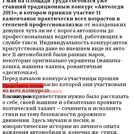
1 мая на Площади Труда состоялся уже
ставший традиционным конкурс «Автоледи
2013», в котором приняли участие 11
каменчанок практически всех возрастов и
степеней профессионализма:
от молоденьких
девушек чуть ли не с порога автошколы до
профессиональных водителей, работающих в
службе такси. Индивидуальность конкурсанток
присутствовала даже во внешнем виде их авто:
все 11 автомобилей были разных марок,
некоторые оригинально украшены (машина-
кошка, машина-калина, романтичная
«десяточка»).
Перед началом конкурса участницы прошли
жеребьевку, согласно которой они участвовали
Продолжить чтение
во всех конкурсах.
Может также заинтересовать
В конкурсе приветствия нужно было рассказать
Похожие темы:
о себе, своей машине и обязательно проявить
поэтический талант – сочинить и исполнить
стихи на тему безопасности дорожного
движения. Здесь звучали и песни, и
юмористические истории из личного опыта
вождения автомобиля и, конечно же, стихи.