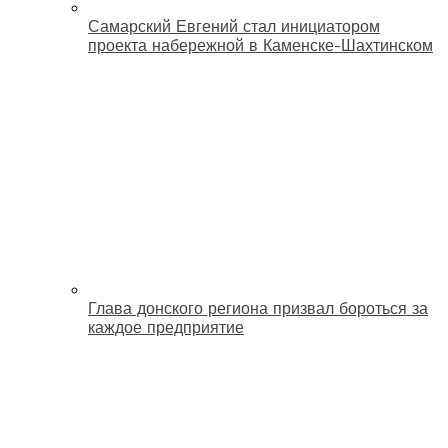
Самарский Евгений стал инициатором
проекта набережной в Каменске-Шахтинском
Глава донского региона призвал бороться за
каждое предприятие