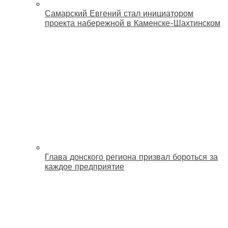
Самарский Евгений стал инициатором
проекта набережной в Каменске-Шахтинском
Глава донского региона призвал бороться за
каждое предприятие