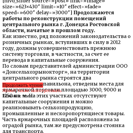
[nivo_slider source=»post» link=»image»
size=»623×430″ limit=»10″ effect=»fade»
speed=»600″ delay=»3000″]
Продолжаются
работы по реконструкции помещений
центрального рынка г. Донецка Ростовской
области, начатые в прошлом году.
Как известно, ряд положений законодательства о
розничных рынках, вступивших в силу в 2012
году, должны усовершенствовать прежнюю
систему торговли, в частности, за счет ее
перевода в капитальные сооружения.
По словам представителей администрации ООО
«Донсельхозрынокторг», на территории
центрального рынка строятся два
плодоовощных павильона, отведены места для
Продолжить чтение
ярмарочной торговли площадью 3000, 9000 и
Может также заинтересовать
1250 кв. м. На этих участках отсутствуют
Похожие темы:
капитальные сооружения и можно
реализовывать сельхозпродукцию,
промышленные и нескоропортящиеся товары.
Часть ярмарочных площадей расположена за
оградой рынка, там же предусмотрена стоянка
для транспорта.