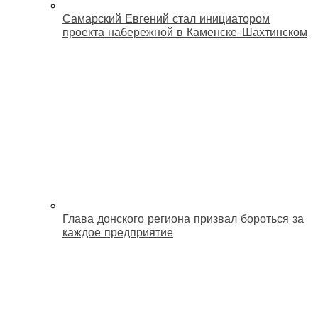
Самарский Евгений стал инициатором
проекта набережной в Каменске-Шахтинском
Глава донского региона призвал бороться за
каждое предприятие