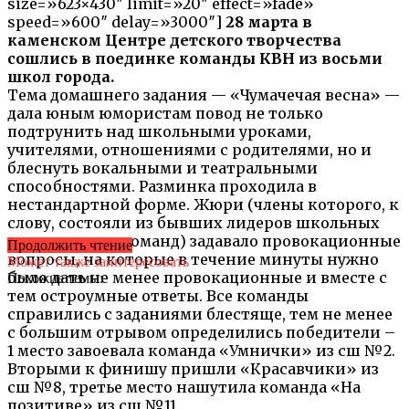
size=»623×430″ limit=»20″ effect=»fade»
speed=»600″ delay=»3000″]
28 марта в
каменском Центре детского творчества
сошлись в поединке команды КВН из восьми
школ города.
Тема домашнего задания — «Чумачечая весна» —
дала юным юмористам повод не только
подтрунить над школьными уроками,
учителями, отношениями с родителями, но и
блеснуть вокальными и театральными
способностями. Разминка проходила в
нестандартной форме. Жюри (члены которого, к
слову, состояли из бывших лидеров школьных
кавээновских команд) задавало провокационные
Продолжить чтение
вопросы, на которые в течение минуты нужно
Может также заинтересовать
было дать не менее провокационные и вместе с
Похожие темы:
тем остроумные ответы. Все команды
справились с заданиями блестяще, тем не менее
с большим отрывом определились победители –
1 место завоевала команда «Умнички» из сш №2.
Вторыми к финишу пришли «Красавчики» из
сш №8, третье место нашутила команда «На
позитиве» из сш №11.