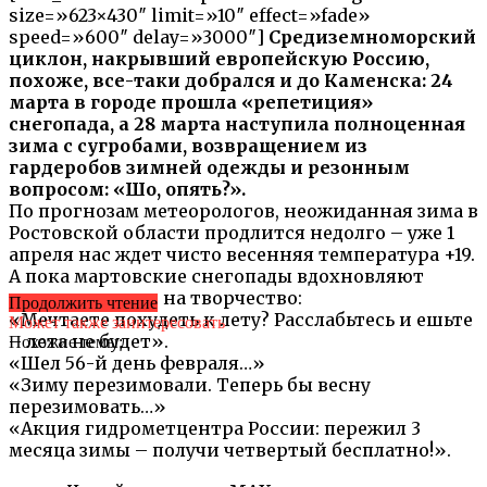
size=»623×430″ limit=»10″ effect=»fade»
speed=»600″ delay=»3000″]
Средиземноморский
циклон, накрывший европейскую Россию,
похоже, все-таки добрался и до Каменска: 24
марта в городе прошла «репетиция»
снегопада, а 28 марта наступила полноценная
зима с сугробами, возвращением из
гардеробов зимней одежды и резонным
вопросом: «Шо, опять?».
По прогнозам метеорологов, неожиданная зима в
Ростовской области продлится недолго – уже 1
апреля нас ждет чисто весенняя температура +19.
А пока мартовские снегопады вдохновляют
интернетчиков на творчество:
Продолжить чтение
«Мечтаете похудеть к лету? Расслабьтесь и ешьте
Может также заинтересовать
– лета не будет».
Похожие темы:
«Шел 56-й день февраля…»
«Зиму перезимовали. Теперь бы весну
перезимовать…»
«Акция гидрометцентра России: пережил 3
месяца зимы – получи четвертый бесплатно!».