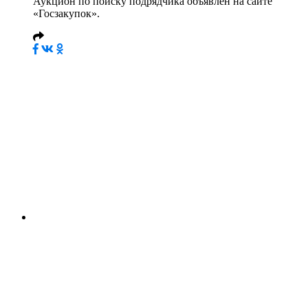
Аукцион по поиску подрядчика объявлен на сайте
«Госзакупок».