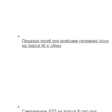
Пешеход погиб под колёсами грузовика Volvo
на трассе М-4 «Дон»
Смертельное ДТП на трассе Р-260 под