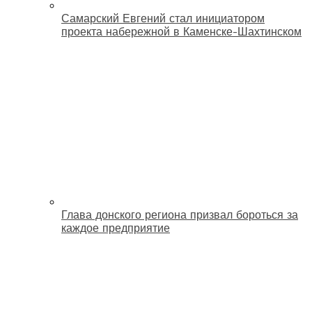
Самарский Евгений стал инициатором
проекта набережной в Каменске-Шахтинском
Глава донского региона призвал бороться за
каждое предприятие