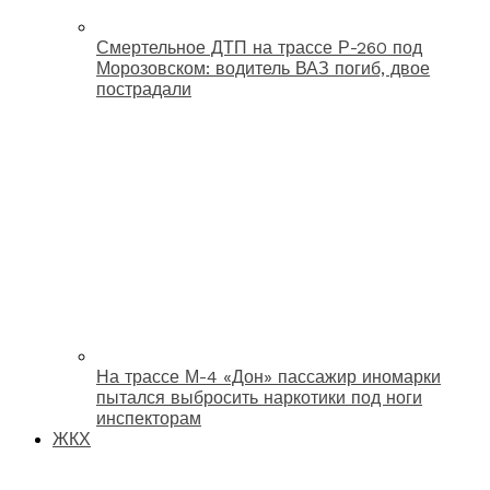
Смертельное ДТП на трассе Р-260 под
Морозовском: водитель ВАЗ погиб, двое
пострадали
На трассе М-4 «Дон» пассажир иномарки
пытался выбросить наркотики под ноги
инспекторам
ЖКХ