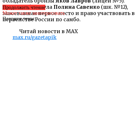
обладатель бронзы
Яков Лавров
(лицей №5).
На ковре блеснула
Полина Савенко
(шк. №12),
Продолжить чтение
завоевавшая первое место и право участвовать в
Может также заинтересовать
Похожие темы:
первенстве России по самбо.
Читай новости в MAX
max.ru/gazetapik