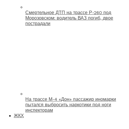
Смертельное ДТП на трассе Р-260 под
Морозовском: водитель ВАЗ погиб, двое
пострадали
На трассе М-4 «Дон» пассажир иномарки
пытался выбросить наркотики под ноги
инспекторам
ЖКХ