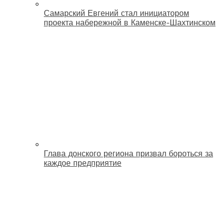
Самарский Евгений стал инициатором
проекта набережной в Каменске-Шахтинском
Глава донского региона призвал бороться за
каждое предприятие