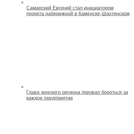
Самарский Евгений стал инициатором
проекта набережной в Каменске-Шахтинском
Глава донского региона призвал бороться за
каждое предприятие