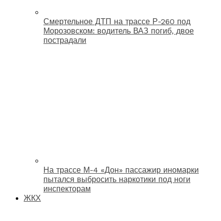
Смертельное ДТП на трассе Р-260 под
Морозовском: водитель ВАЗ погиб, двое
пострадали
На трассе М-4 «Дон» пассажир иномарки
пытался выбросить наркотики под ноги
инспекторам
ЖКХ