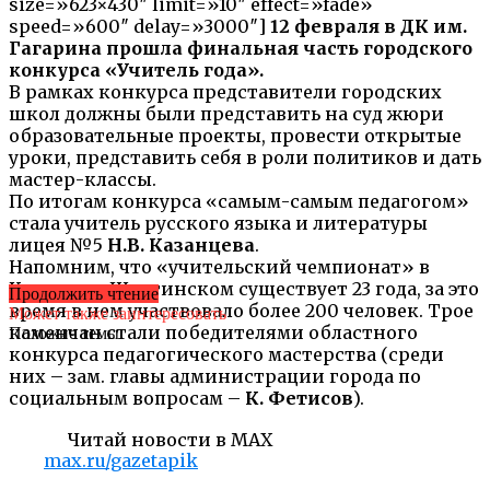
size=»623×430″ limit=»10″ effect=»fade»
speed=»600″ delay=»3000″]
12 февраля в ДК им.
Гагарина прошла финальная часть городского
конкурса «Учитель года».
В рамках конкурса представители городских
школ должны были представить на суд жюри
образовательные проекты, провести открытые
уроки, представить себя в роли политиков и дать
мастер-классы.
По итогам конкурса «самым-самым педагогом»
стала учитель русского языка и литературы
лицея №5
Н.В. Казанцева
.
Напомним, что «учительский чемпионат» в
Каменске-Шахтинском существует 23 года, за это
Продолжить чтение
время в нем участвовало более 200 человек. Трое
Может также заинтересовать
каменчан стали победителями областного
Похожие темы:
конкурса педагогического мастерства (среди
них – зам. главы администрации города по
социальным вопросам –
К. Фетисов
).
Читай новости в MAX
max.ru/gazetapik