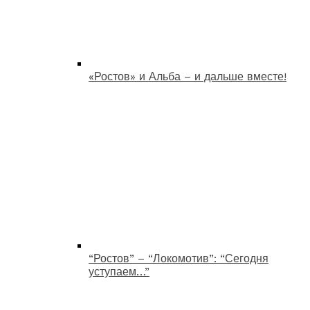
«Ростов» и Альба – и дальше вместе!
“Ростов” – “Локомотив”: “Сегодня
уступаем…”