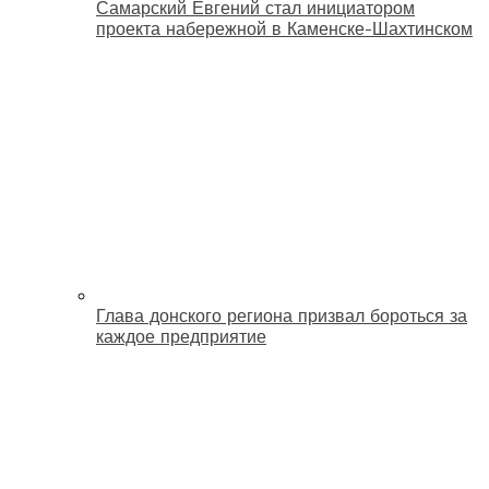
Самарский Евгений стал инициатором
проекта набережной в Каменске-Шахтинском
Глава донского региона призвал бороться за
каждое предприятие