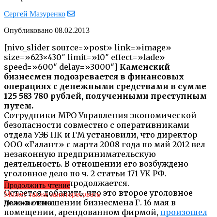
Сергей Мазуренко
Опубликовано
08.02.2013
[nivo_slider source=»post» link=»image»
size=»623×430″ limit=»10″ effect=»fade»
speed=»600″ delay=»3000″]
Каменский
бизнесмен подозревается в финансовых
операциях с денежными средствами в сумме
125 583 780 рублей, полученными преступным
путем.
Сотрудники МРО Управления экономической
безопасности совместно с оперативниками
отдела УЭБ ПК и ГМ установили, что директор
ООО «Галант» с марта 2008 года по май 2012 вел
незаконную предпринимательскую
деятельность. В отношении его возбуждено
уголовное дело по ч. 2 статьи 171 УК РФ.
Расследование продолжается.
Продолжить чтение
Остается добавить, что это второе уголовное
Может также заинтересовать
дело в отношении бизнесмена Г. 16 мая в
Похожие темы:
помещении, арендованном фирмой,
произошел