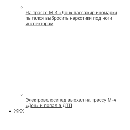
На трассе М-4 «Дон» пассажир иномарки
пытался выбросить наркотики под ноги
инспекторам
Электровелосипед выехал на трассу М-4
«Дон» и попал в ДТП
ЖКХ