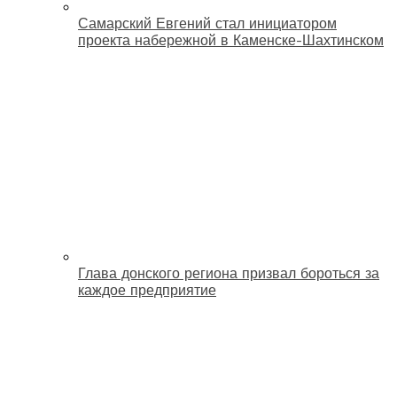
Самарский Евгений стал инициатором
проекта набережной в Каменске-Шахтинском
Глава донского региона призвал бороться за
каждое предприятие