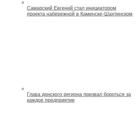
Самарский Евгений стал инициатором
проекта набережной в Каменске-Шахтинском
Глава донского региона призвал бороться за
каждое предприятие