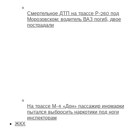
Смертельное ДТП на трассе Р-260 под
Морозовском: водитель ВАЗ погиб, двое
пострадали
На трассе М-4 «Дон» пассажир иномарки
пытался выбросить наркотики под ноги
инспекторам
ЖКХ