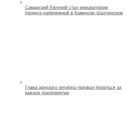
Самарский Евгений стал инициатором
проекта набережной в Каменске-Шахтинском
Глава донского региона призвал бороться за
каждое предприятие