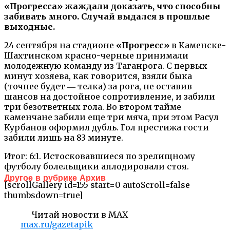
«Прогресса» жаждали доказать, что способны
забивать много. Случай выдался в прошлые
выходные.
24 сентября на стадионе
«Прогресс»
в Каменске-
Шахтинском красно-черные принимали
молодежную команду из Таганрога. С первых
минут хозяева, как говорится, взяли быка
(точнее будет ― телка) за рога, не оставив
шансов на достойное сопротивление, и забили
три безответных гола. Во втором тайме
каменчане забили еще три мяча, при этом Расул
Курбанов оформил дубль. Гол престижа гости
забили лишь на 83 минуте.
Итог: 6:1. Истосковавшиеся по зрелищному
футболу болельщики аплодировали стоя.
Другое в рубрике Архив
[scrollGallery id=155 start=0 autoScroll=false
thumbsdown=true]
Читай новости в MAX
max.ru/gazetapik