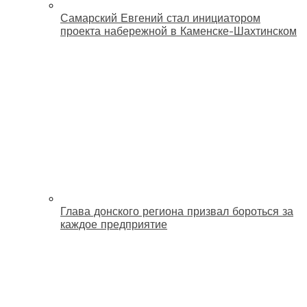
Самарский Евгений стал инициатором
проекта набережной в Каменске-Шахтинском
Глава донского региона призвал бороться за
каждое предприятие