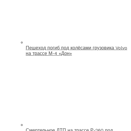
Пешеход погиб под колёсами грузовика Volvo
на трассе М-4 «Дон»
Смертельное ДТП на трассе Р-260 под