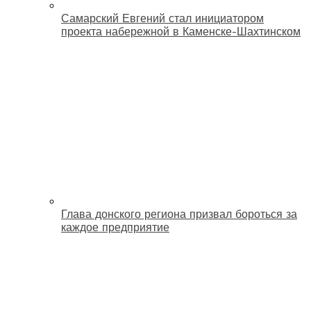
Самарский Евгений стал инициатором
проекта набережной в Каменске-Шахтинском
Глава донского региона призвал бороться за
каждое предприятие