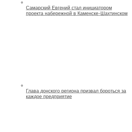
Самарский Евгений стал инициатором
проекта набережной в Каменске-Шахтинском
Глава донского региона призвал бороться за
каждое предприятие