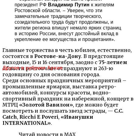
президент РФ
Владимир Путин
к жителям
Ростовской области. – Уверен, что эти
замечательные традиции творческого,
созидательного труда будут продолжены, и
жители региона впишут немало ярких страниц
в историю России, внесут достойный вклад в
укрепление ее могущества и процветания».
Главные торжества в честь юбилея, естественно,
состоятся в
Ростове-на-Дону
. В предстоящие
выходные, 15 и 16 сентября, заодно с
75-летием
Другое в рубрике Архив
области
ростовчане отпразднуют и 263-ю
годовщину со дня основания города.
Среди основных праздничных мероприятий –
промышленные ярмарки, выставка ретро-
автомобилей, конкурсы красоты, водно-
спортивный праздник на набережной, концерт в
МТРЦ
«Золотой Вавилон»
, где можно будет
посмотреть и послушать звезд эстрады, —
C.C.
Catch
,
Ricchi E Poveri
,
«Иванушки
INTERNATIONAL»
.
Читай новости в MAX