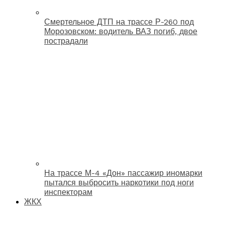
Смертельное ДТП на трассе Р-260 под
Морозовском: водитель ВАЗ погиб, двое
пострадали
На трассе М-4 «Дон» пассажир иномарки
пытался выбросить наркотики под ноги
инспекторам
ЖКХ