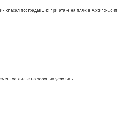
ин спасал пострадавших при атаке на пляж в Архипо‑Оси
еменное жилье на хороших условиях