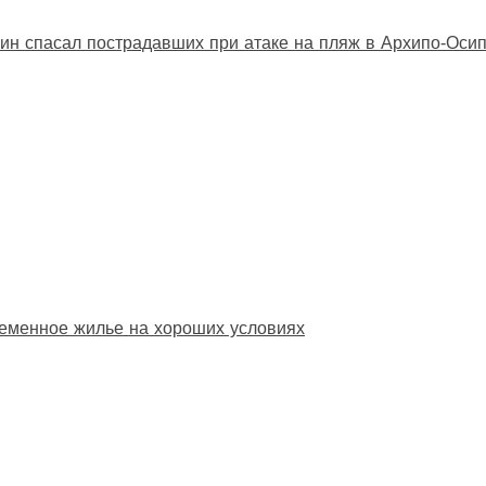
ин спасал пострадавших при атаке на пляж в Архипо‑Оси
еменное жилье на хороших условиях