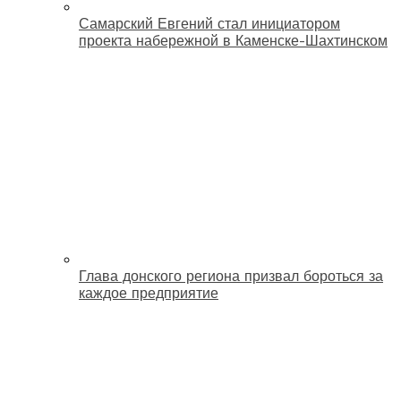
Самарский Евгений стал инициатором
проекта набережной в Каменске-Шахтинском
Глава донского региона призвал бороться за
каждое предприятие