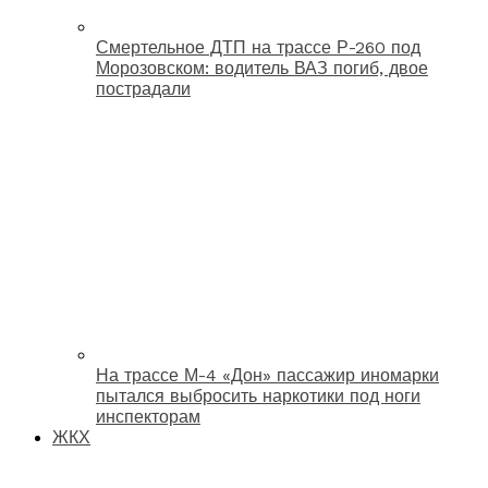
Смертельное ДТП на трассе Р-260 под
Морозовском: водитель ВАЗ погиб, двое
пострадали
На трассе М-4 «Дон» пассажир иномарки
пытался выбросить наркотики под ноги
инспекторам
ЖКХ